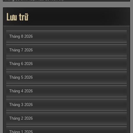
Lưu trữ
Tháng 8 2026
Tháng 7 2026
Tháng 6 2026
Tháng 5 2026
Tháng 4 2026
Tháng 3 2026
Tháng 2 2026
Tháng 1 2026