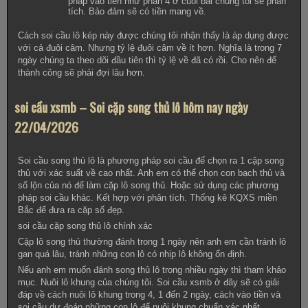
pháp vào tiền như phần 4 ở cuối bài chúng tôi sẽ phân
tích. Bảo đảm sẽ có tiền mang về.
Cách soi cầu lô kép này được chúng tôi nhận thấy là áp dụng được
với cả đuôi câm. Nhưng tỷ lệ đuôi câm về ít hơn. Nghĩa là trong 7
ngày chúng ta theo dõi đầu tiên thì tỷ lệ về đã có rồi. Cho nên để
thành công sẽ phải đợi lâu hơn.
soi cầu xsmb – Soi cặp song thủ lô hôm nay ngày
22/04/2026
Soi cầu song thủ lô là phương pháp soi cầu để chọn ra 1 cặp song
thủ với xác suất về cao nhất. Anh em có thể chọn con bạch thủ và
số lộn của nó để làm cặp lô song thủ. Hoặc sử dụng các phương
pháp soi cầu khác. Kết hợp với phân tích. Thống kê KQXS miền
Bắc để đưa ra cặp số đẹp.
soi cầu cặp song thủ lô chính xác
Cặp lô song thủ thường đánh trong 1 ngày nên anh em cần tránh lô
gan quá lâu, tránh những con lô có nhịp lô không ổn định.
Nếu anh em muốn đánh song thủ lô trong nhiều ngày thì tham khảo
mục. Nuôi lô khung của chúng tôi. Soi cầu xsmb ở đây sẽ có giải
đáp về cách nuôi lô khung trong 4, 1 đến 2 ngày, cách vào tiền và
soi cầu dự đoán những con lô để nuôi khung chuẩn xác nhất.