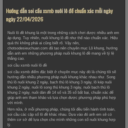
Hướng dẫn soi cầu xsmb nuôi lô đề chuẩn xác mỗi ngày
ngày 22/04/2026
Nuôi lô đề khung là một trong những cách chơi được nhiều anh em
áp dụng. Tuy nhiên, nuôi khung lô đề như thế nào chuẩn xác. Hiệu
quả thì không phải ai cũng biết rõ. Vậy nên,
chotsodesieuchuan.com đã tạo nên chuyên mục Lô khung, hướng
dẫn anh em những phương pháp nuôi khung lô đề mang về tỷ lệ
thắng cao.
soi cầu xsmb nuôi lô đề
soi cầu xsmb điểm đặc biệt ở chuyên mục này đó là chúng tôi sẽ
hướng dẫn nhiều phương pháp nuôi khung khác nhau như. Song
thủ lô nuôi khung 2 ngày, bạch thủ lô khung 3 ngày, lô kép nuôi
khung 2 ngày, nuôi lô song thủ khung 3 ngày, nuôi bạch thủ lô
khung 2 ngày, nuôi dàn đề 14 số và 35 số bất bại, chuẩn xác để
giúp anh em tham khảo và lựa chọn được phương pháp phù hợp
với mình.
Hơn nữa, ở mỗi phương pháp, chúng tôi đều tiến hành tính toán,
soi cầu các cặp số lô đề khác nhau. Dựa vào đó anh em sẽ có
thêm cơ sở để lựa chọn cho mình những con số nuôi khung hợp
lý.