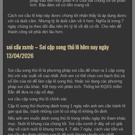
pháp vào tiền như phần 4 ở cuối bài chúng tôi sẽ phân
tích. Bảo đảm sẽ có tiền mang về.
Cách soi cầu lô kép này được chúng tôi nhận thấy là áp dụng được
với cả đuôi câm. Nhưng tỷ lệ đuôi câm về ít hơn. Nghĩa là trong 7
ngày chúng ta theo dõi đầu tiên thì tỷ lệ về đã có rồi. Cho nên để
thành công sẽ phải đợi lâu hơn.
soi cầu xsmb – Soi cặp song thủ lô hôm nay ngày
13/04/2026
Soi cầu song thủ lô là phương pháp soi cầu để chọn ra 1 cặp song
thủ với xác suất về cao nhất. Anh em có thể chọn con bạch thủ và
số lộn của nó để làm cặp lô song thủ. Hoặc sử dụng các phương
pháp soi cầu khác. Kết hợp với phân tích. Thống kê KQXS miền
Bắc để đưa ra cặp số đẹp.
soi cầu cặp song thủ lô chính xác
Cặp lô song thủ thường đánh trong 1 ngày nên anh em cần tránh lô
gan quá lâu, tránh những con lô có nhịp lô không ổn định.
Nếu anh em muốn đánh song thủ lô trong nhiều ngày thì tham khảo
mục. Nuôi lô khung của chúng tôi. Soi cầu xsmb ở đây sẽ có giải
đáp về cách nuôi lô khung trong 4, 7 đến 7 ngày, cách vào tiền và
soi cầu dự đoán những con lô để nuôi khung chuẩn xác nhất.